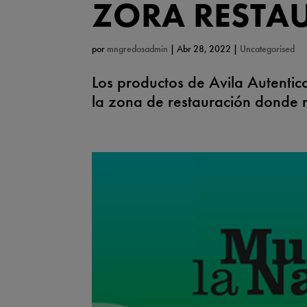
ZORA RESTA
por
mngredosadmin
|
Abr 28, 2022
|
Uncategorised
Los productos de Avila Autentic
la zona de restauración donde r