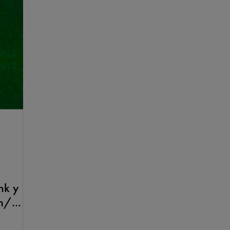
ink y
m/...